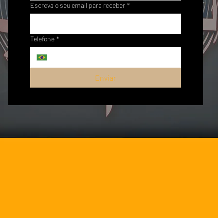
Escreva o seu email para receber
*
Telefone
*
Enviar